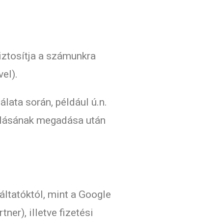
iztosítja a számunkra
el).
lata során, például ú.n.
rulásának megadása után
áltatóktól, mint a Google
ner), illetve fizetési