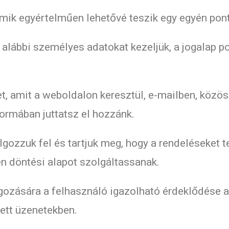
mik egyértelműen lehetővé teszik egy egyén pon
z alábbi személyes adatokat kezeljük, a jogalap p
K
et, amit a weboldalon keresztül, e-mailben, közö
rmában juttatsz el hozzánk.
gozzuk fel és tartjuk meg, hogy a rendeléseket te
én döntési alapot szolgáltassanak.
gozására a felhasználó igazolható érdeklődése a
ett üzenetekben.