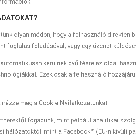
információk.
 ADATOKAT?
tünk olyan módon, hogy a felhasználó direkten b
nt foglalás feladásával, vagy egy üzenet küldésév
utomatikusan kerülnek gyűjtésre az oldal haszná
echnológiákkal. Ezek csak a felhasználó hozzájá
k nézze meg a Cookie Nyilatkozatunkat.
tnerektől fogadunk, mint például analitikai szolg
ési hálózatoktól, mint a Facebook™ (EU-n kívüli part