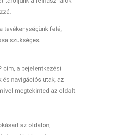
 tároljunk a felhasználók
zzá.
a tevékenységünk felé,
lása szükséges.
P cím, a bejelentkezési
 és navigációs utak, az
mivel megtekinted az oldalt.
kásait az oldalon,