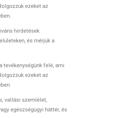
ldolgozzuk ezeket az
ében.
leváns hirdetések
elületeken, és mérjük a
a tevékenységünk felé, ami
ldolgozzuk ezeket az
ében.
, vallási szemlélet,
vagy egészségügyi háttér, és