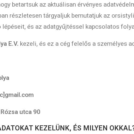
ogy betartsuk az aktuálisan érvényes adatvédel
ban részletesen tárgyaljuk bemutatjuk az orsisty
lépéseit, és az adatgyűjtéssel kapcsolatos foly
ya E.V.
kezeli, és ez a cég felelős a személyes a
olya
ac]gmail.com
 Rózsa utca 90
 ADATOKAT KEZELÜNK, ÉS MILYEN OKKAL