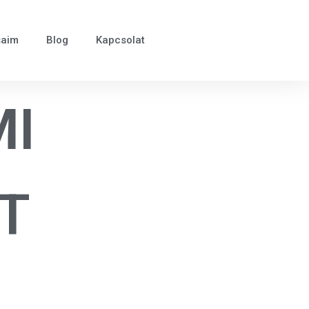
saim
Blog
Kapcsolat
MI
T