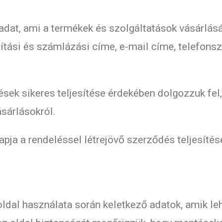
dat, ami a termékek és szolgáltatások vásárlásá
llítási és számlázási címe, e-mail címe, telefons
ések sikeres teljesítése érdekében dolgozzuk fel
ásárlásokról.
pja a rendeléssel létrejövő szerződés teljesítése
dal használata során keletkező adatok, amik leh