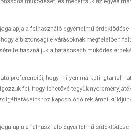
ztonságos működését, és megértsük az egyes ma
jogalapja a felhasználó egyértelmű érdeklődése 
, hogy a biztonsági elvárásoknak megfelelően fe
lésére felhasználjuk a hatásosabb működés érdek
ató preferenciái, hogy milyen marketingtartalma
lgozzuk fel, hogy lehetővé tegyük nyereményjáték
olgáltatásainkhoz kapcsolódó reklámot küldjünk,
jogalapja a felhasználó egyértelmű érdeklődése 