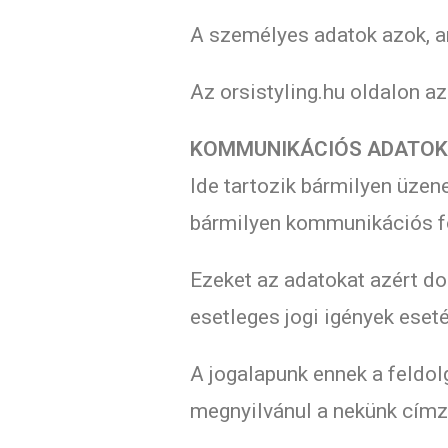
A személyes adatok azok, a
Az orsistyling.hu oldalon a
KOMMUNIKÁCIÓS ADATO
Ide tartozik bármilyen üzen
bármilyen kommunikációs fo
Ezeket az adatokat azért dol
esetleges jogi igények eset
A jogalapunk ennek a feldol
megnyilvánul a nekünk címz