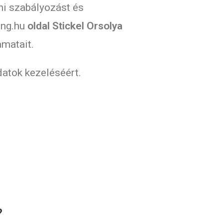
mi szabályozást és
ling.hu
oldal Stickel Orsolya
amatait.
datok kezeléséért.
?