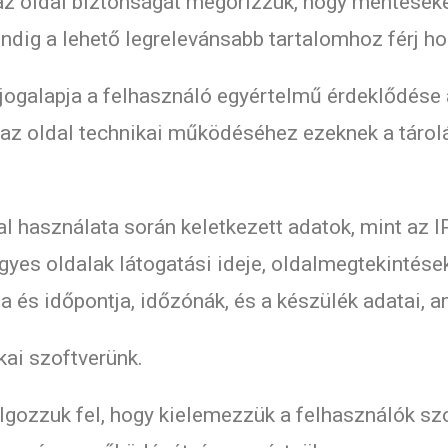
z oldal biztonságát megőrizzük, hogy mentéseket
ndig a lehető legrelevánsabb tartalomhoz férj ho
jogalapja a felhasználó egyértelmű érdeklődése 
 az oldal technikai működéséhez ezeknek a táro
l használata során keletkezett adatok, mint az I
gyes oldalak látogatási ideje, oldalmegtekintések
 és időpontja, időzónák, és a készülék adatai, a
kai szoftverünk.
lgozzuk fel, hogy kielemezzük a felhasználók szo