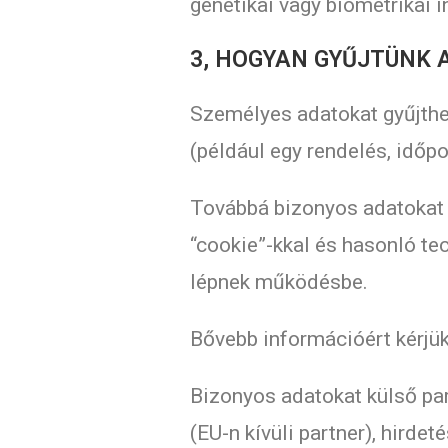
genetikai vagy biometrikai 
3, HOGYAN GYŰJTÜNK
Személyes adatokat gyűjthe
(például egy rendelés, időpo
Továbbá bizonyos adatokat a
“cookie”-kkal és hasonló t
lépnek működésbe.
Bővebb információért kérjü
Bizonyos adatokat külső par
(EU-n kívüli partner), hirdet