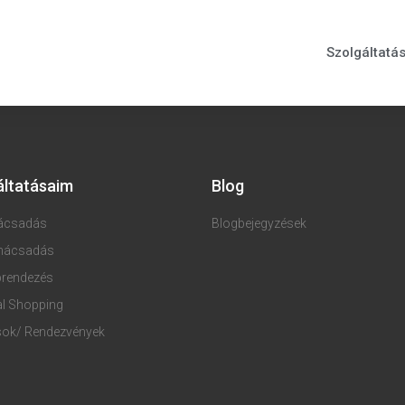
Szolgáltatá
áltatásaim
Blog
nácsadás
Blogbejegyzések
anácsadás
brendezés
l Shopping
ok/ Rendezvények