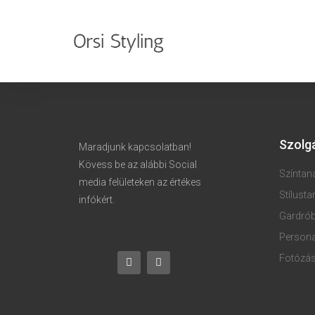
Szolg
Maradjunk kapcsolatban!
Kövess be az alábbi Social
Színta
media felületeken az értékes
Stílust
infókért.
Gardró
Persona
Fotózás