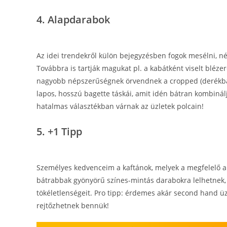
4. Alapdarabok
Az idei trendekről külön bejegyzésben fogok mesélni, 
Továbbra is tartják magukat pl. a kabátként viselt blézer
nagyobb népszerűségnek örvendnek a cropped (derékban 
lapos, hosszú bagette táskái, amit idén bátran kombiná
hatalmas választékban várnak az üzletek polcain!
5. +1 Tipp
Személyes kedvenceim a kaftánok, melyek a megfelelő an
bátrabbak gyönyörű színes-mintás darabokra lelhetnek, 
tökéletlenségeit. Pro tipp: érdemes akár second hand ü
rejtőzhetnek bennük!