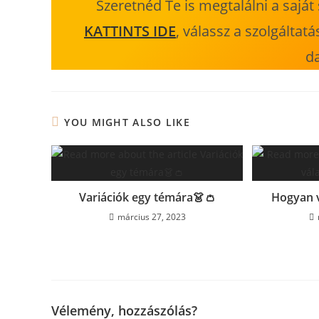
Szeretnéd Te is megtalálni a sajá
KATTINTS IDE
, válassz a szolgáltat
d
YOU MIGHT ALSO LIKE
Variációk egy témára👗👛
Hogyan v
március 27, 2023
Vélemény, hozzászólás?