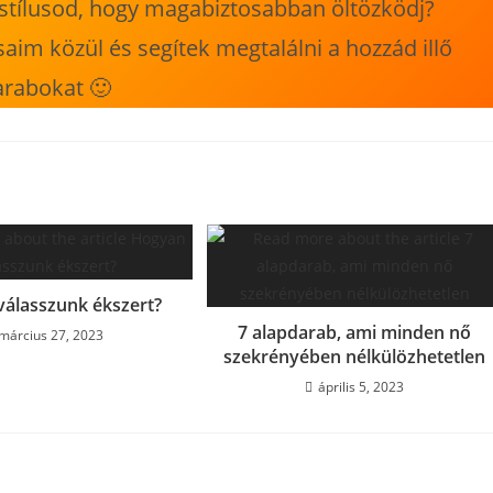
t stílusod, hogy magabiztosabban öltözködj?
ásaim közül és segítek megtalálni a hozzád illő
arabokat 🙂
álasszunk ékszert?
7 alapdarab, ami minden nő
március 27, 2023
szekrényében nélkülözhetetlen
április 5, 2023