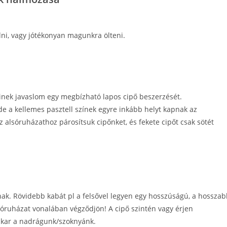
ni, vagy jótékonyan magunkra ölteni.
kinek javaslom egy megbízható lapos cipő beszerzését.
de a kellemes pasztell színek egyre inkább helyt kapnak az
 alsóruházathoz párosítsuk cipőnket, és fekete cipőt csak sötét
k. Rövidebb kabát pl a felsővel legyen egy hosszúságú, a hosszab
sóruházat vonalában végződjön! A cipő szintén vagy érjen
takar a nadrágunk/szoknyánk.