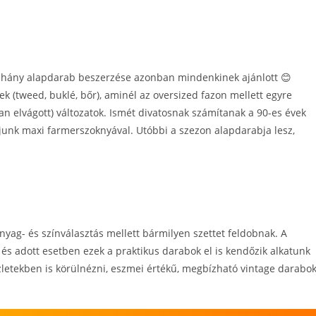
néhány alapdarab beszerzése azonban mindenkinek ajánlott 😊
ek (tweed, buklé, bőr), aminél az oversized fazon mellett egyre
elvágott) változatok. Ismét divatosnak számítanak a 90-es évek
ljunk maxi farmerszoknyával. Utóbbi a szezon alapdarabja lesz,
yag- és színválasztás mellett bármilyen szettet feldobnak. A
és adott esetben ezek a praktikus darabok el is kendőzik alkatunk
zletekben is körülnézni, eszmei értékű, megbízható vintage darabo