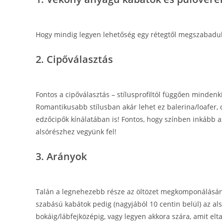
Hogy mindig legyen lehetőség egy rétegtől megszabadul
2. Cipőválasztás
Fontos a cipőválasztás – stílusprofiltól függően minden
Romantikusabb stílusban akár lehet ez balerina/loafer, 
edzőcipők kínálatában is! Fontos, hogy színben inkább az
alsórészhez vegyünk fel!
3. Arányok
Talán a legnehezebb része az öltözet megkomponálásána
szabású kabátok pedig (nagyjából 10 centin belül) az al
bokáig/lábfejközépig, vagy legyen akkora szára, amit el