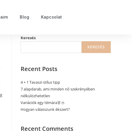
saim
Blog
Kapcsolat
Keresés
KERESÉS
Recent Posts
4 + 1 Tavaszi stílus tipp
7 alapdarab, ami minden nő szekrényében
ég
nélkülözhetetlen
Variációk egy témára👗👛
Hogyan válasszunk ékszert?
Recent Comments