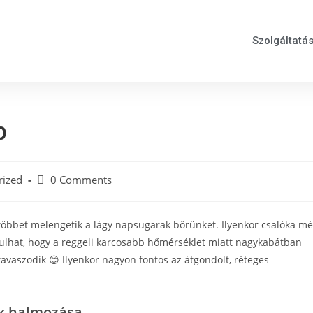
Szolgáltatá
p
rized
0 Comments
e többet melengetik a lágy napsugarak bőrünket. Ilyenkor csalóka m
rdulhat, hogy a reggeli karcosabb hőmérséklet miatt nagykabátban
itavaszodik 😊 Ilyenkor nagyon fontos az átgondolt, réteges
ek halmozása