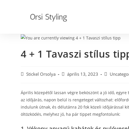
4 + 1 Tavaszi stílus tip
Stickel Orsolya
április 13, 2023
Uncatego
Április közepétől lassan végre beköszönt a jó idő, egyr
az időjárás, napon belül is rengeteget változhat: előfo
indulunk útnak, és délutánra 20 fok közeli időjárással k
öltözködés, melyhez jó, ha pár tippet megfontolunk:
1. Vékony anyagú kabátok és pulóver