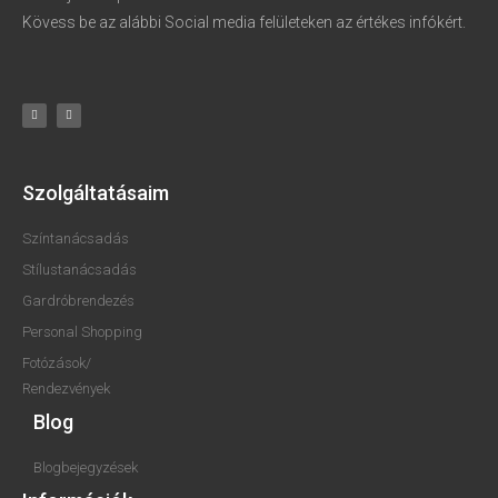
Kövess be az alábbi Social media felületeken az értékes infókért.
Szolgáltatásaim
Színtanácsadás
Stílustanácsadás
Gardróbrendezés
Personal Shopping
Fotózások/
Rendezvények
Blog
Blogbejegyzések